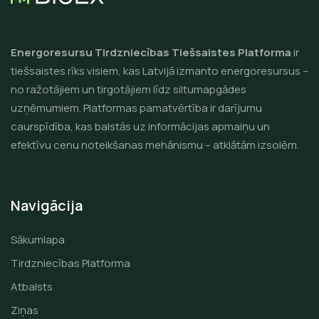
Energoresursu Tirdzniecības Tiešsaistes Platforma
ir
tiešsaistes rīks visiem, kas Latvijā izmanto energoresursus –
no ražotājiem un tirgotājiem līdz siltumapgādes
uzņēmumiem. Platformas pamatvērtība ir darījumu
caurspīdība, kas balstās uz informācijas apmaiņu un
efektīvu cenu noteikšanas mehānismu – atklātām izsolēm.
Navigācija
Sākumlapa
Tirdzniecības Platforma
Atbalsts
Ziņas