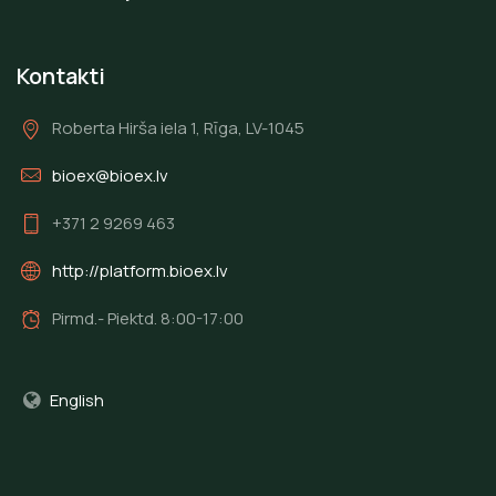
Kontakti
Roberta Hirša iela 1, Rīga, LV-1045
bioex@bioex.lv
+371 2 9269 463
http://platform.bioex.lv
Pirmd.- Piektd. 8:00-17:00
English