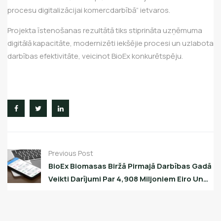
procesu digitalizācijai komercdarbībā” ietvaros.
Projekta īstenošanas rezultātā tiks stiprināta uzņēmuma
digitālā kapacitāte, modernizēti iekšējie procesi un uzlabota
darbības efektivitāte, veicinot BioEx konkurētspēju.
Previous Post
BioEx Biomasas Biržā Pirmajā Darbības Gadā
Veikti Darījumi Par 4,908 Miljoniem Eiro Un
182 980 MWh