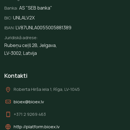
AS "SEB banka"
Banka:
UNLALV2X
BIC:
LV87UNLA0055005881389
IBAN:
Juridiskā adrese:
Rubeņu ceļš 2B, Jelgava,
LV-3002, Latvija
Kontakti
Roberta Hirša iela 1, Rīga, LV-1045
bioex@bioex.lv
+371 2 9269 463
http://platform.bioex.lv