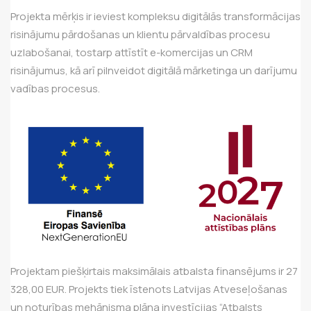
Projekta mērķis ir ieviest kompleksu digitālās transformācijas
risinājumu pārdošanas un klientu pārvaldības procesu
uzlabošanai, tostarp attīstīt e-komercijas un CRM
risinājumus, kā arī pilnveidot digitālā mārketinga un darījumu
vadības procesus.
Projektam piešķirtais maksimālais atbalsta finansējums ir 27
328,00 EUR. Projekts tiek īstenots Latvijas Atveseļošanas
un noturības mehānisma plāna investīcijas “Atbalsts