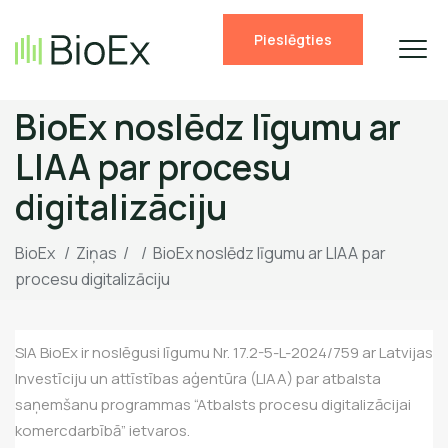
Pieslēgties
BioEx noslēdz līgumu ar
LIAA par procesu
digitalizāciju
BioEx
/
Ziņas
/
/
BioEx noslēdz līgumu ar LIAA par
procesu digitalizāciju
SIA BioEx ir noslēgusi līgumu Nr. 17.2-5-L-2024/759 ar Latvijas
Investīciju un attīstības aģentūra (LIAA) par atbalsta
saņemšanu programmas “Atbalsts procesu digitalizācijai
komercdarbībā” ietvaros.