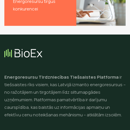
Energoresursu tirgus
konkurencei
Energoresursu Tirdzniecības Tiešsaistes Platforma
ir
tiešsaistes rīks visiem, kas Latvijā izmanto energoresursus –
no ražotājiem un tirgotājiem līdz siltumapgādes
uzņēmumiem. Platformas pamatvērtība ir darījumu
caurspīdība, kas balstās uz informācijas apmaiņu un
efektīvu cenu noteikšanas mehānismu – atklātām izsolēm.